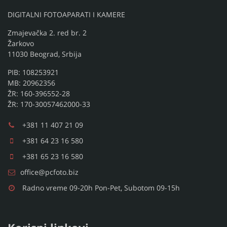
DIGITALNI FOTOAPARATI I KAMERE
Zmajevačka 2. red br. 2
Žarkovo
11030 Beograd, Srbija
PIB: 108253921
MB: 20962356
ŽR: 160-396552-28
ŽR: 170-30057462000-33
+381 11 407 21 09
+381 64 23 16 580
+381 65 23 16 580
office@pcfoto.biz
Radno vreme 09-20h Pon-Pet, Subotom 09-15h