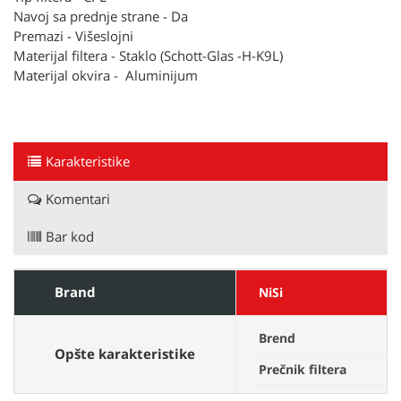
Navoj sa prednje strane - Da
Premazi - Višeslojni
Materijal filtera - Staklo (Schott-Glas -H-K9L)
Materijal okvira - Aluminijum
Karakteristike
Komentari
Bar kod
Brand
NiSi
Brend
N
Opšte karakteristike
Prečnik filtera