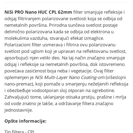
NiSi PRO Nano HUC CPL 62mm
filter smanjuje refleksije i
odsjaj filtriranjem polarizovane svetlosti koja se odbija od
nemetalnih površina. Prirodna sunčeva svetlost postaje
delimično polarizovana kada se odbija od elektrona u
molekulima vazduha, stvarajući efekat izmaglice.
Polarizacioni filter usmerava i filtrira ovu polarizovanu
svetlost pod uglom koji je upravan na reflektovanu svetlost,
apsorbujući njen veliki deo. Na taj način značajno smanjuje
odsjaj i refleksije sa nemetalnih površina, dok istovremeno
povećava zasićenost boja neba i vegetacije. Ovaj filter
oplemenjen je
NiSi Multi-Layer Nano Coating-om
(višeslojni
nano-premaz), koji pomaže u smanjenju neželjenih refleksija
i obezbeđuje vodootporan sloj otporan na ogrebotine.
Zahvaljujući tome, uklanjanje otisaka prstiju, prašine i mrlja
od vode znatno je lakše, a održavanje filtera značajno
jednostavnije.
Opšte informacije:
Tip filtera - CPL