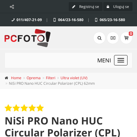
Registruj se
Uloguj se
011/407-21-09
|
064/23-16-580
|
065/23-16-580
0
MENI
Toggle
navigat
Home
Oprema
Filteri
Ultra violet (UV)
NiSi PRO Nano HUC Circular Polarizer (CPL) 62mm
NiSi PRO Nano HUC
Circular Polarizer (CPL)