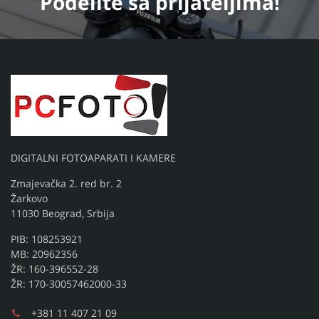
Podelite
sa prijateljima!
DIGITALNI FOTOAPARATI I KAMERE
Zmajevačka 2. red br. 2
Žarkovo
11030 Beograd, Srbija
PIB: 108253921
MB: 20962356
ŽR: 160-396552-28
ŽR: 170-30057462000-33
+381 11 407 21 09