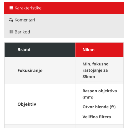
Karakteristike
Komentari
Bar kod
Brand
Nikon
Min. fokusno
Fokusiranje
rastojanje za
5
35mm
Raspon objektiva
(mm)
Objektiv
Otvor blende (f/)
f
Veličina filtera