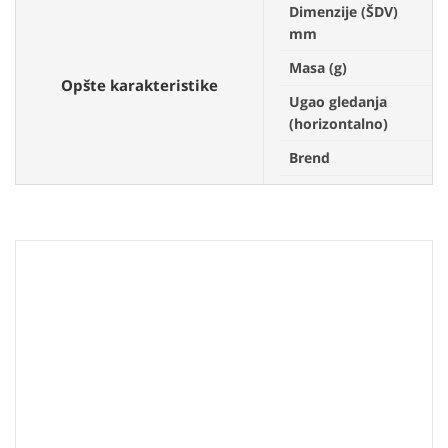
Dimenzije (ŠDV)
1
mm
Masa (g)
5
Opšte karakteristike
Ugao gledanja
4
(horizontalno)
Brend
N