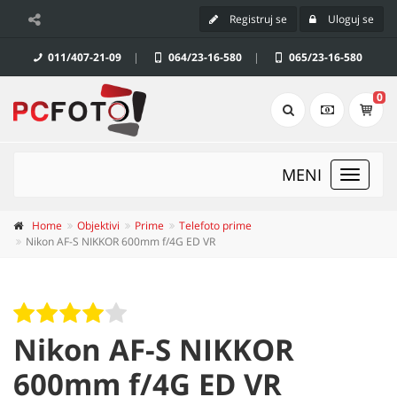
Registruj se
Uloguj se
011/407-21-09
|
064/23-16-580
|
065/23-16-580
0
MENI
Toggle
navigat
Home
Objektivi
Prime
Telefoto prime
Nikon AF-S NIKKOR 600mm f/4G ED VR
Nikon AF-S NIKKOR
600mm f/4G ED VR