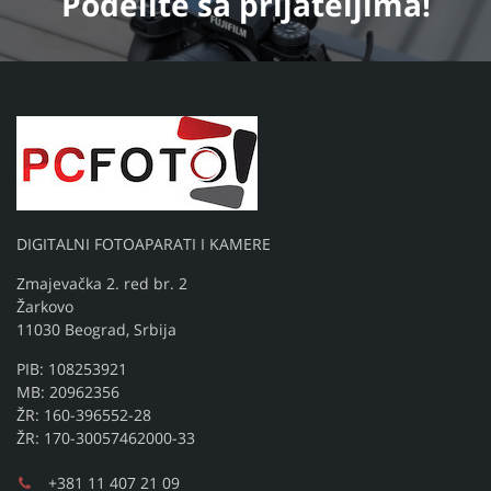
Podelite
sa prijateljima!
DIGITALNI FOTOAPARATI I KAMERE
Zmajevačka 2. red br. 2
Žarkovo
11030 Beograd, Srbija
PIB: 108253921
MB: 20962356
ŽR: 160-396552-28
ŽR: 170-30057462000-33
+381 11 407 21 09