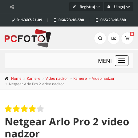
Registruj se
Uloguj se
011/407-21-09
|
064/23-16-580
|
065/23-16-580
0
MENI
Toggle
navigat
Home
Kamere
Video nadzor
Kamere
Video nadzor
Netgear Arlo Pro 2 video nadzor
Netgear Arlo Pro 2 video
nadzor