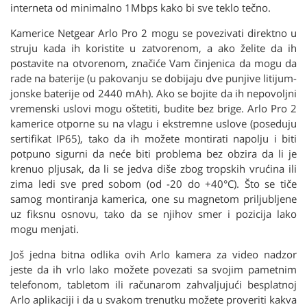
interneta od minimalno 1Mbps kako bi sve teklo tečno.
Kamerice Netgear Arlo Pro 2 mogu se povezivati direktno u
struju kada ih koristite u zatvorenom, a ako želite da ih
postavite na otvorenom, značiće Vam činjenica da mogu da
rade na baterije (u pakovanju se dobijaju dve punjive litijum-
jonske baterije od 2440 mAh). Ako se bojite da ih nepovoljni
vremenski uslovi mogu oštetiti, budite bez brige. Arlo Pro 2
kamerice otporne su na vlagu i ekstremne uslove (poseduju
sertifikat IP65), tako da ih možete montirati napolju i biti
potpuno sigurni da neće biti problema bez obzira da li je
krenuo pljusak, da li se jedva diše zbog tropskih vrućina ili
zima ledi sve pred sobom (od -20 do +40°C). Što se tiče
samog montiranja kamerica, one su magnetom priljubljene
uz fiksnu osnovu, tako da se njihov smer i pozicija lako
mogu menjati.
Još jedna bitna odlika ovih Arlo kamera za video nadzor
jeste da ih vrlo lako možete povezati sa svojim pametnim
telefonom, tabletom ili računarom zahvaljujući besplatnoj
Arlo aplikaciji i da u svakom trenutku možete proveriti kakva