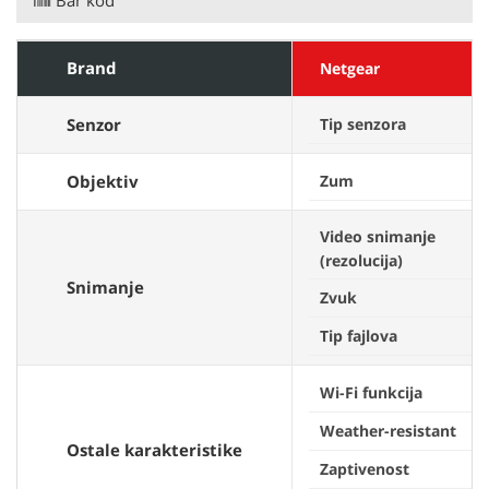
Bar kod
Brand
Netgear
Senzor
Tip senzora
Objektiv
Zum
Video snimanje
(rezolucija)
Snimanje
Zvuk
Tip fajlova
Wi-Fi funkcija
Weather-resistant
Ostale karakteristike
Zaptivenost