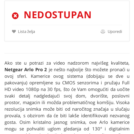
NEDOSTUPAN
Lista želja
Uporedi
Ako ste u potrazi za video nadzorom najvišeg kvaliteta,
Netgear Arlo Pro 2
je nešto najbolje što možete pronaći u
ovoj sferi. Kamerice ovog sistema (dobijaju se dve u
pakovanju) opremljene su CMOS senzorima i pružaju Full
HD video 1080p na 30 fps, što će Vam omogućiti da uočite
svaki detalj nadgledajući svoj dom, dvorište, poslovni
prostor, magacin ili možda problematičnog komšiju. Visoka
rezolucija snimka može biti od naročitog značaja u slučaju
provala, s obzirom da će biti lakše identifikovati nezvanog
gosta. Osim kristalno jasnog snimka, ove Arlo kamerice
mogu se pohvaliti uglom gledanja od 130° i digitalnim