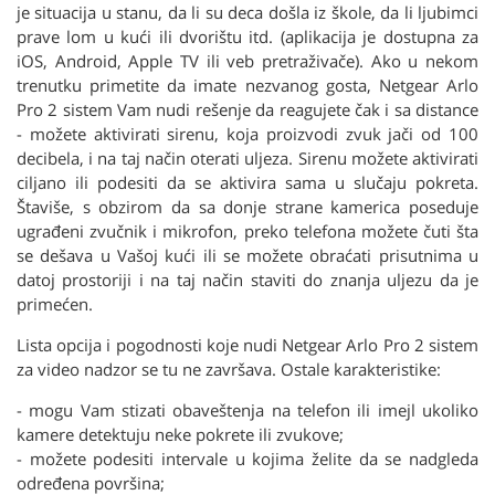
je situacija u stanu, da li su deca došla iz škole, da li ljubimci
prave lom u kući ili dvorištu itd. (aplikacija je dostupna za
iOS, Android, Apple TV ili veb pretraživače). Ako u nekom
trenutku primetite da imate nezvanog gosta, Netgear Arlo
Pro 2 sistem Vam nudi rešenje da reagujete čak i sa distance
- možete aktivirati sirenu, koja proizvodi zvuk jači od 100
decibela, i na taj način oterati uljeza. Sirenu možete aktivirati
ciljano ili podesiti da se aktivira sama u slučaju pokreta.
Štaviše, s obzirom da sa donje strane kamerica poseduje
ugrađeni zvučnik i mikrofon, preko telefona možete čuti šta
se dešava u Vašoj kući ili se možete obraćati prisutnima u
datoj prostoriji i na taj način staviti do znanja uljezu da je
primećen.
Lista opcija i pogodnosti koje nudi Netgear Arlo Pro 2 sistem
za video nadzor se tu ne završava. Ostale karakteristike:
- mogu Vam stizati obaveštenja na telefon ili imejl ukoliko
kamere detektuju neke pokrete ili zvukove;
- možete podesiti intervale u kojima želite da se nadgleda
određena površina;