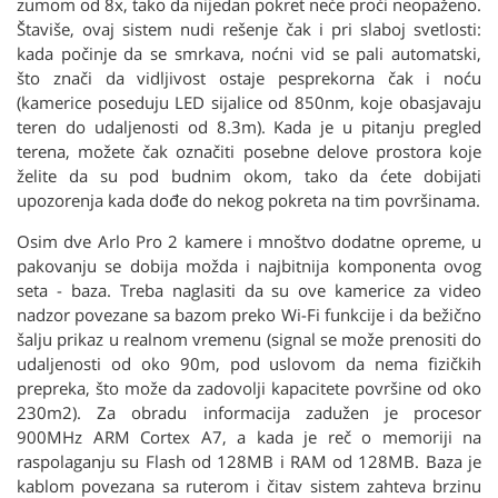
zumom od 8x, tako da nijedan pokret neće proći neopaženo.
Štaviše, ovaj sistem nudi rešenje čak i pri slaboj svetlosti:
kada počinje da se smrkava, noćni vid se pali automatski,
što znači da vidljivost ostaje pesprekorna čak i noću
(kamerice poseduju LED sijalice od 850nm, koje obasjavaju
teren do udaljenosti od 8.3m). Kada je u pitanju pregled
terena, možete čak označiti posebne delove prostora koje
želite da su pod budnim okom, tako da ćete dobijati
upozorenja kada dođe do nekog pokreta na tim površinama.
Osim dve Arlo Pro 2 kamere i mnoštvo dodatne opreme, u
pakovanju se dobija možda i najbitnija komponenta ovog
seta - baza. Treba naglasiti da su ove kamerice za video
nadzor povezane sa bazom preko Wi-Fi funkcije i da bežično
šalju prikaz u realnom vremenu (signal se može prenositi do
udaljenosti od oko 90m, pod uslovom da nema fizičkih
prepreka, što može da zadovolji kapacitete površine od oko
230m2). Za obradu informacija zadužen je procesor
900MHz ARM Cortex A7, a kada je reč o memoriji na
raspolaganju su Flash od 128MB i RAM od 128MB. Baza je
kablom povezana sa ruterom i čitav sistem zahteva brzinu