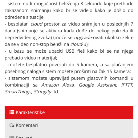
- sistem nudi mogućnost beleženja 3 sekunde koje prethode
zakazanom snimanju kako bi se videlo kako je došlo do
određene situacije;
- besplatan
cloud
prostor za video snimljen u poslednjih 7
dana (snimanje se aktivira kada dođe do nekog pokreta ili
nepredviđenog zvuka) (može se
upgrade
-ovati ukoliko želite
da se video non-stop beleži na
cloud
-u);
- u bazu se može ubaciti USB fleš kako bi se na njega
prebacio video materijal;
- možete besplatno povezati do 5 kamera, a sa plaćanjem
posebnog naloga sistem možete proširiti na čak 15 kamera;
- sistemom možete upravljati putem glasovnih komandi u
kombinaciji sa
Amazon Alexa
,
Google Assistant
,
IFTTT
,
SmartThings
,
Stringify
itd.
Karakteristike
Komentari