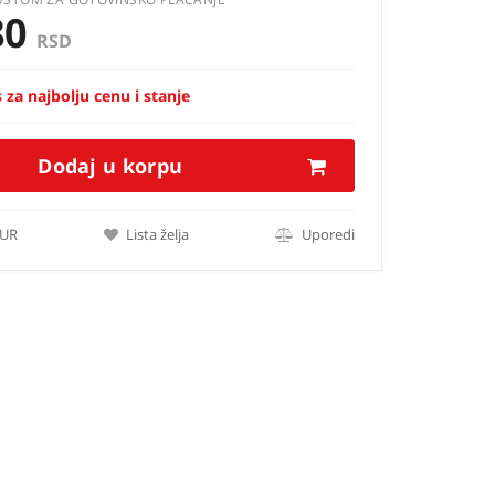
80
RSD
 za najbolju cenu i stanje
Dodaj u korpu
EUR
Lista želja
Uporedi