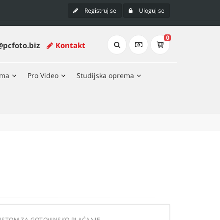
Registruj se
Uloguj se
0
@pcfoto.biz
Kontakt
ema
Pro Video
Studijska oprema
USTOM ZA GOTOVINSKO PLAĆANJE