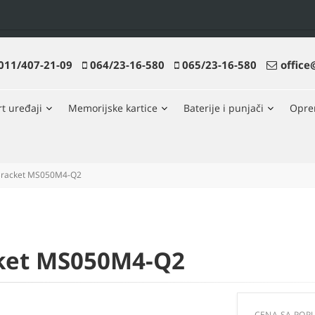
011/407-21-09
064/23-16-580
065/23-16-580
office
t uređaji
Memorijske kartice
Baterije i punjači
Opr
 Bracket MS050M4-Q2
cket MS050M4-Q2
CENA SA POP