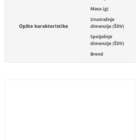
Masa (g)
3
Unutrašnje
1
Opšte karakteristike
dimenzije (ŠDV)
Spoljašnje
1
dimenzije (ŠDV)
Brend
L