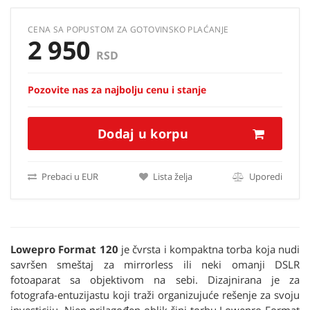
CENA SA POPUSTOM ZA GOTOVINSKO PLAĆANJE
2 950
RSD
Pozovite nas za najbolju cenu i stanje
Dodaj u korpu
Prebaci u EUR
Lista želja
Uporedi
Lowepro Format 120
je čvrsta i kompaktna torba koja nudi
savršen smeštaj za mirrorless ili neki omanji DSLR
fotoaparat sa objektivom na sebi. Dizajnirana je za
fotografa-entuzijastu koji traži organizujuće rešenje za svoju