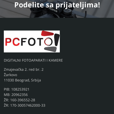
Podelite
sa prijateljima!
DIGITALNI FOTOAPARATI I KAMERE
Zmajevačka 2. red br. 2
Žarkovo
11030 Beograd, Srbija
PIB: 108253921
MB: 20962356
ŽR: 160-396552-28
ŽR: 170-30057462000-33