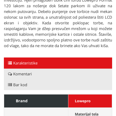
investiciju. Njen prilagođen oblik čini torbu Lowepro Format
120 lakom za nošenje dok šetate parkom ili uživate na
nekom putovanju. Debelo punjenje ove torbice nudi mekan
oslonac sa svih strana, a unutrašnjost od poliestera štiti LCD
ekran i objektiv. Kada otvorite poklopac torbe, na
raspolaganju Vam je džep presvučen mrežom u koji možete
smestiti kablove, memorijske kartice i ostale sitnice. Štaviše,
izdržljivo, vodootporno spoljno platno ove torbe nudi zaštitu
od vlage, tako da ne morate da brinete ako Vas uhvati kiša.
Karakteristike
Komentari
Bar kod
Brand
Lowepro
Materijal tela
P