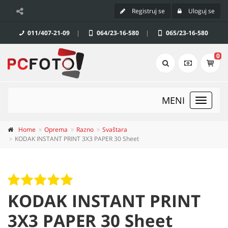
Registruj se
Uloguj se
011/407-21-09
|
064/23-16-580
|
065/23-16-580
0
MENI
Toggle
navigat
Home
Oprema
Razno
Svaštara
KODAK INSTANT PRINT 3X3 PAPER 30 Sheet
KODAK INSTANT PRINT
3X3 PAPER 30 Sheet