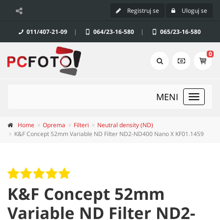
Registruj se
Uloguj se
011/407-21-09
|
064/23-16-580
|
065/23-16-580
0
MENI
Toggle
navigat
Home
Oprema
Filteri
Neutral density (ND)
K&F Concept 52mm Variable ND Filter ND2-ND400 Nano X KF01.1459
K&F Concept 52mm
Variable ND Filter ND2-