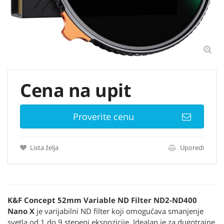
Cena na upit
Proverite cenu
Lista želja
Uporedi
K&F Concept 52mm Variable ND Filter ND2-ND400
Nano X
je varijabilni ND filter koji omogućava smanjenje
svetla od 1 do 9 stepeni ekspozicije. Idealan je za dugotrajne