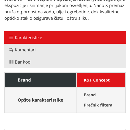
ekspozicije i snimanje pri jakom osvetljenju. Nano X premaz
pruža otpornost na vodu, ulje i ogrebotine, dok kvalitetno
optičko staklo osigurava čistu i oštru sliku.
Karakteristike
Komentari
Bar kod
Brand
K&F Concept
Brend
K
Opšte karakteristike
Prečnik filtera