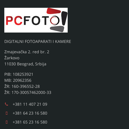
DIGITALNI FOTOAPARATI I KAMERE
Zmajevačka 2. red br. 2
Žarkovo
11030 Beograd, Srbija
PIB: 108253921
MB: 20962356
ŽR: 160-396552-28
ŽR: 170-30057462000-33
+381 11 407 21 09
+381 64 23 16 580
+381 65 23 16 580