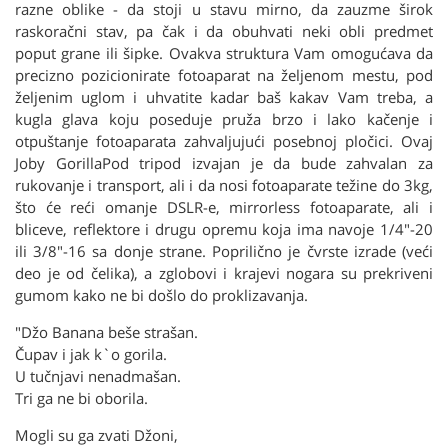
razne oblike - da stoji u stavu mirno, da zauzme širok
raskoračni stav, pa čak i da obuhvati neki obli predmet
poput grane ili šipke. Ovakva struktura Vam omogućava da
precizno pozicionirate fotoaparat na željenom mestu, pod
željenim uglom i uhvatite kadar baš kakav Vam treba, a
kugla glava koju poseduje pruža brzo i lako kačenje i
otpuštanje fotoaparata zahvaljujući posebnoj pločici. Ovaj
Joby GorillaPod tripod izvajan je da bude zahvalan za
rukovanje i transport, ali i da nosi fotoaparate težine do 3kg,
što će reći omanje DSLR-e, mirrorless fotoaparate, ali i
bliceve, reflektore i drugu opremu koja ima navoje 1/4"-20
ili 3/8"-16 sa donje strane. Poprilično je čvrste izrade (veći
deo je od čelika), a zglobovi i krajevi nogara su prekriveni
gumom kako ne bi došlo do proklizavanja.
"Džo Banana beše strašan.
Čupav i jak k`o gorila.
U tučnjavi nenadmašan.
Tri ga ne bi oborila.
Mogli su ga zvati Džoni,