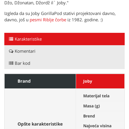
Džo, Džonatan, Džordž il` Joby."
Izgleda da su Joby GorillaPod stativi projektovani davno,
davno, još u
pesmi Riblje čorbe
iz 1982. godine. :)
Karakteristike
Komentari
Bar kod
Brand
Joby
Materijal tela
A
Masa (g)
N
Brend
J
Opšte karakteristike
Najveća visina