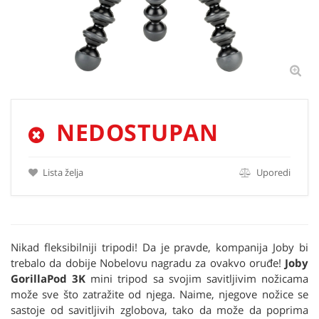
NEDOSTUPAN
Lista želja
Uporedi
Nikad fleksibilniji tripodi! Da je pravde, kompanija Joby bi
trebalo da dobije Nobelovu nagradu za ovakvo oruđe!
Joby
GorillaPod 3K
mini tripod sa svojim savitljivim nožicama
može sve što zatražite od njega. Naime, njegove nožice se
sastoje od savitljivih zglobova, tako da može da poprima