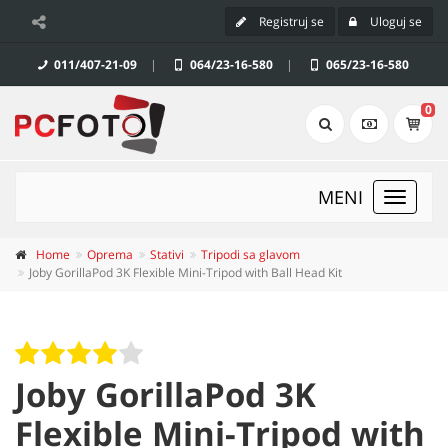
Registruj se
Uloguj se
011/407-21-09
|
064/23-16-580
|
065/23-16-580
0
MENI
Toggle
navigat
Home
Oprema
Stativi
Tripodi sa glavom
Joby GorillaPod 3K Flexible Mini-Tripod with Ball Head Kit
Joby GorillaPod 3K
Flexible Mini-Tripod with