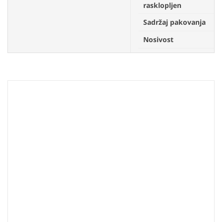
2
rasklopljen
Sadržaj pakovanja
A
Nosivost
3