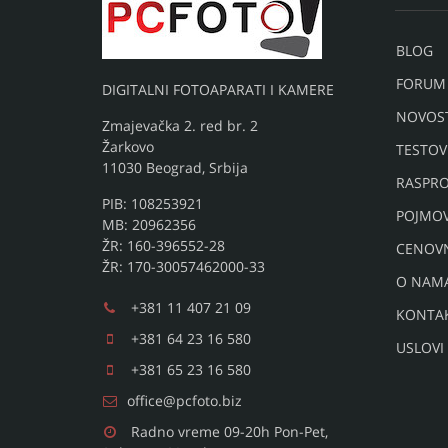
BLOG
FORUM
DIGITALNI FOTOAPARATI I KAMERE
NOVOST
Zmajevačka 2. red br. 2
Žarkovo
TESTOV
11030 Beograd, Srbija
RASPRO
PIB: 108253921
POJMO
MB: 20962356
ŽR: 160-396552-28
CENOV
ŽR: 170-30057462000-33
O NAM
+381 11 407 21 09
KONTA
+381 64 23 16 580
USLOVI
+381 65 23 16 580
office@pcfoto.biz
Radno vreme 09-20h Pon-Pet,