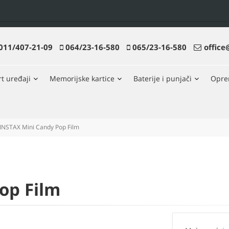
011/407-21-09
064/23-16-580
065/23-16-580
office
t uređaji
Memorijske kartice
Baterije i punjači
Opr
INSTAX Mini Candy Pop Film
op Film