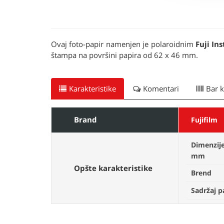
Ovaj foto-papir namenjen je polaroidnim
Fuji In
štampa na površini papira od 62 x 46 mm.
Karakteristike
Komentari
Bar 
Brand
Fujifilm
Dimenzije
mm
Opšte karakteristike
Brend
Sadržaj 