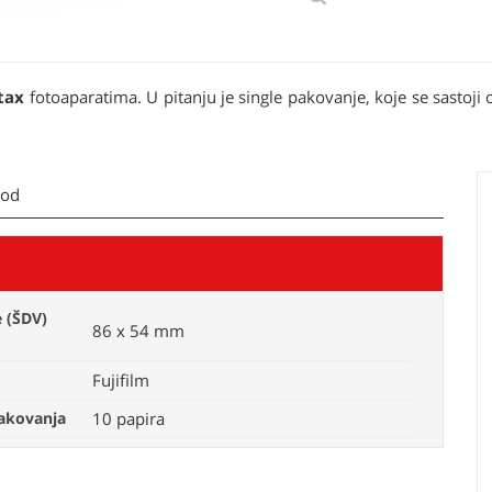
stax
fotoaparatima. U pitanju je single pakovanje, koje se sastoji
kod
 (ŠDV)
86 x 54 mm
Fujifilm
pakovanja
10 papira