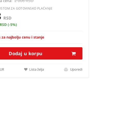
2 006 RSD
a cena:
USTOM ZA GOTOVINSKO PLAĆANJE
8
RSD
 RSD
(-5%)
 za najbolju cenu i stanje
Dodaj u korpu
EUR
Lista želja
Uporedi