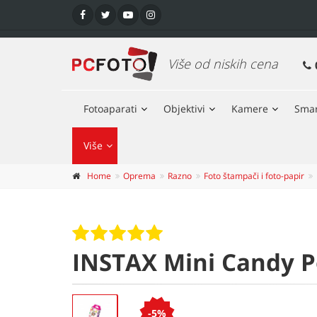
Više od niskih cena
Fotoaparati
Objektivi
Kamere
Smar
Više
Home
Oprema
Razno
Foto štampači i foto-papir
INSTAX Mini Candy P
-5%