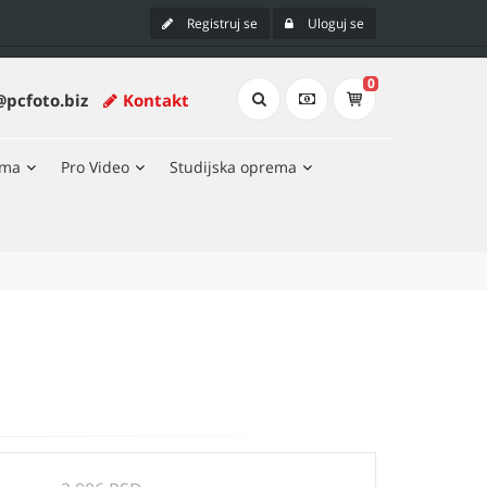
Registruj se
Uloguj se
0
@pcfoto.biz
Kontakt
ema
Pro Video
Studijska oprema