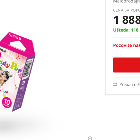
Maloprodajn
CENA SA POP
1 88
Ušteda:
118
Pozovite nas
Prebaci u 