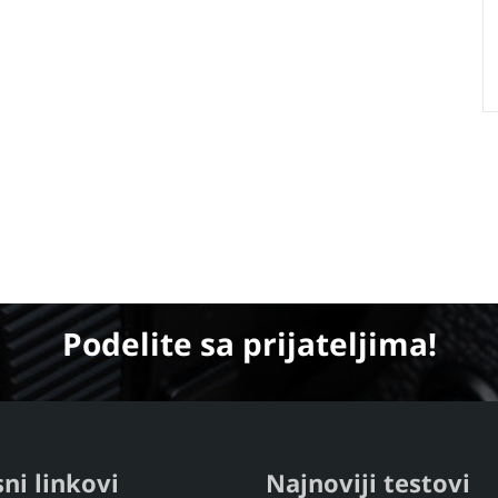
Podelite
sa prijateljima!
ni linkovi
Najnoviji testovi