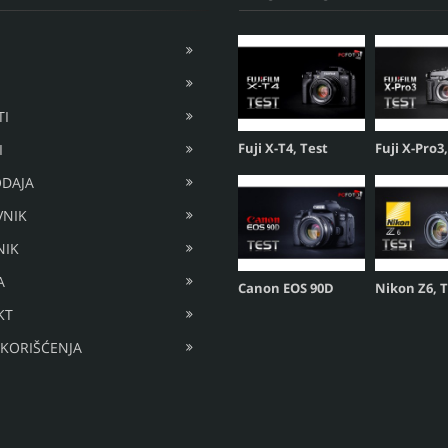
I
Fuji X-T4, Test
Fuji X-Pro3
I
DAJA
VNIK
NIK
A
Canon EOS 90D
Nikon Z6, 
KT
 KORIŠĆENJA