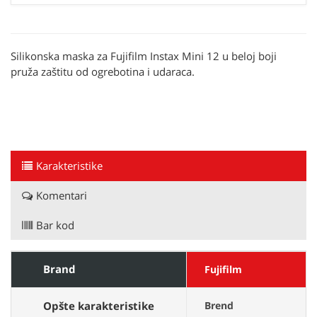
Silikonska maska za Fujifilm Instax Mini 12 u beloj boji
pruža zaštitu od ogrebotina i udaraca.
Karakteristike
Komentari
Bar kod
Brand
Fujifilm
Opšte karakteristike
Brend
F