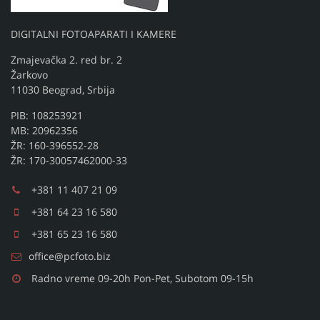
DIGITALNI FOTOAPARATI I KAMERE
Zmajevačka 2. red br. 2
Žarkovo
11030 Beograd, Srbija
PIB: 108253921
MB: 20962356
ŽR: 160-396552-28
ŽR: 170-30057462000-33
+381 11 407 21 09
+381 64 23 16 580
+381 65 23 16 580
office@pcfoto.biz
Radno vreme 09-20h Pon-Pet, Subotom 09-15h