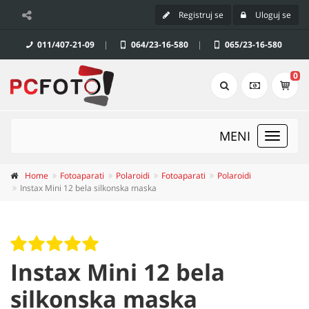
Registruj se
Uloguj se
011/407-21-09
|
064/23-16-580
|
065/23-16-580
0
MENI
Toggle
navigat
Home
Fotoaparati
Polaroidi
Fotoaparati
Polaroidi
Instax Mini 12 bela silkonska maska
Instax Mini 12 bela
silkonska maska