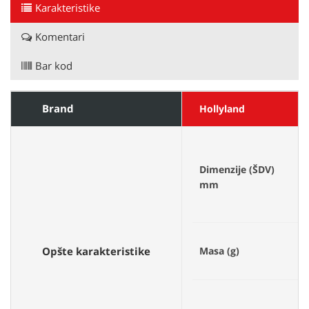
Karakteristike
Komentari
Bar kod
Brand
Hollyland
T
r
Dimenzije (ŠDV)
r
mm
f
T
Opšte karakteristike
Masa (g)
r
p
2
f