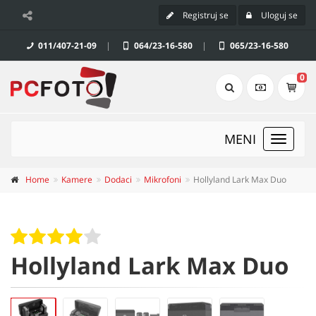
Registruj se
Uloguj se
011/407-21-09
|
064/23-16-580
|
065/23-16-580
0
MENI
Toggle
navigat
Home
Kamere
Dodaci
Mikrofoni
Hollyland Lark Max Duo
Hollyland Lark Max Duo