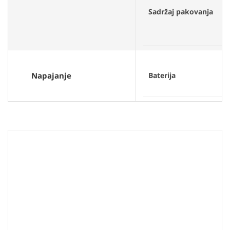
Sadržaj pakovanja
c
n
t
U
Napajanje
Baterija
m
2