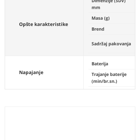
Dimenzije (ŠDV)
mm
Masa (g)
Opšte karakteristike
Brend
Sadržaj pakovanja
Baterija
Napajanje
Trajanje baterije
(min/br.sn.)