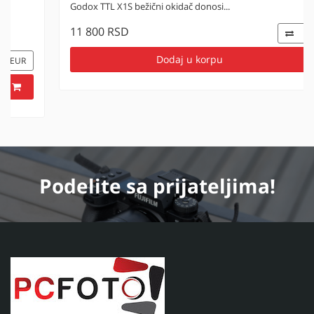
Godox TTL X1S bežični okidač donosi...
11 800 RSD
EUR
Dodaj u korpu
Podelite
sa prijateljima!