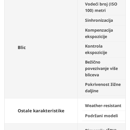
Vodeći broj (ISO
100) metri
Sinhronizacija
Kompenzacija
ekspozicije
Kontrola
Blic
ekspozicije
Bežično
povezivanje više
bliceva
Pokrivenost žižne
daljine
Weather-resistant
Ostale karakteristike
Podržani modeli