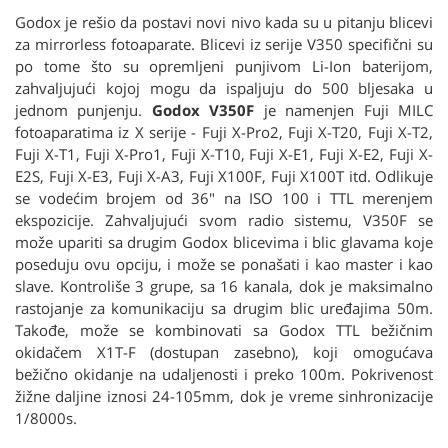
Godox je rešio da postavi novi nivo kada su u pitanju blicevi
za mirrorless fotoaparate. Blicevi iz serije V350 specifični su
po tome što su opremljeni punjivom Li-Ion baterijom,
zahvaljujući kojoj mogu da ispaljuju do 500 bljesaka u
jednom punjenju.
Godox V350F
je namenjen Fuji MILC
fotoaparatima iz X serije - Fuji X-Pro2, Fuji X-T20, Fuji X-T2,
Fuji X-T1, Fuji X-Pro1, Fuji X-T10, Fuji X-E1, Fuji X-E2, Fuji X-
E2S, Fuji X-E3, Fuji X-A3, Fuji X100F, Fuji X100T itd. Odlikuje
se vodećim brojem od 36" na ISO 100 i TTL merenjem
ekspozicije. Zahvaljujući svom radio sistemu, V350F se
može upariti sa drugim Godox blicevima i blic glavama koje
poseduju ovu opciju, i može se ponašati i kao master i kao
slave. Kontroliše 3 grupe, sa 16 kanala, dok je maksimalno
rastojanje za komunikaciju sa drugim blic uređajima 50m.
Takođe, može se kombinovati sa Godox TTL bežičnim
okidačem X1T-F (dostupan zasebno), koji omogućava
bežično okidanje na udaljenosti i preko 100m. Pokrivenost
žižne daljine iznosi 24-105mm, dok je vreme sinhronizacije
1/8000s.