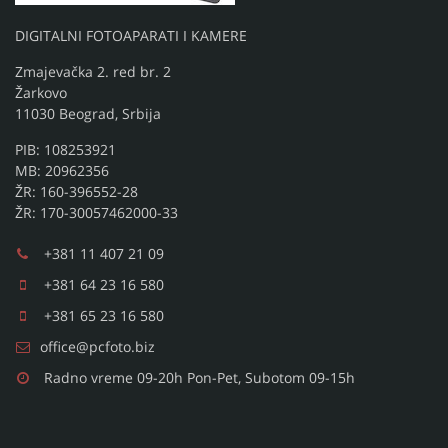
DIGITALNI FOTOAPARATI I KAMERE
Zmajevačka 2. red br. 2
Žarkovo
11030 Beograd, Srbija
PIB: 108253921
MB: 20962356
ŽR: 160-396552-28
ŽR: 170-30057462000-33
+381 11 407 21 09
+381 64 23 16 580
+381 65 23 16 580
office@pcfoto.biz
Radno vreme 09-20h Pon-Pet, Subotom 09-15h