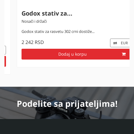
Godox stativ za...
Nosači i držači
Godox stativ za rasvetu 302 crni dostiže...
2 242 RSD
EUR
Dodaj u korpu
Podelite
sa prijateljima!