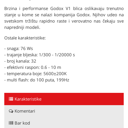
Brzina i performanse Godox V1 blica oslikavaju trenutno
stanje u kome se nalazi kompanija Godox. Njihov udeo na
svetskom tržištu rapidno raste i verovatno nas čekaju sve
napredniji modeli.
Ostale karakteristike:
- snaga: 76 Ws
- trajanje bljeska: 1/300 - 1/20000 s
- broj kanala: 32
- efektivni raspon: 0.6 - 10 m
- temperatura boje: 5600±200K
- multi flash: do 100 puta, 199Hz
Karakteristike
Komentari
Bar kod