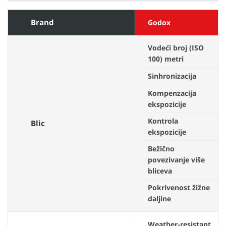
Brand
Godox
Vodeći broj (ISO
100) metri
Sinhronizacija
Kompenzacija
ekspozicije
Kontrola
Blic
ekspozicije
Bežično
povezivanje više
bliceva
Pokrivenost žižne
daljine
Weather-resistant