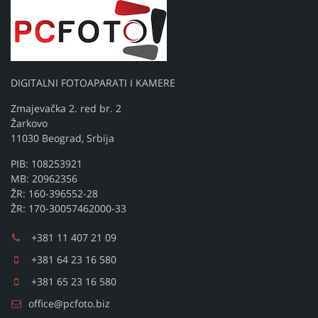
DIGITALNI FOTOAPARATI I KAMERE
Zmajevačka 2. red br. 2
Žarkovo
11030 Beograd, Srbija
PIB: 108253921
MB: 20962356
ŽR: 160-396552-28
ŽR: 170-30057462000-33
+381 11 407 21 09
+381 64 23 16 580
+381 65 23 16 580
office@pcfoto.biz