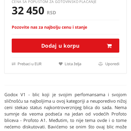
CENA SA POPUSTOM ZA GOTOVINSKO PLAĆANJE
32 450
RSD
Pozovite nas za najbolju cenu i stanje
Dodaj u korpu
Prebaci u EUR
Lista želja
Uporedi
Godox V1 - blic koji je svojim perfomansama i svojom
sličnošću sa najboljima u ovoj kategoriji a neuporedivo nižoj
ceni stekao status najkontroverznijeg blica do sada. Nema
sumnje da veoma podseća na jedan od vodećih Profoto
bliceva - Profoto A1. Međutim, to nije tema ovde i o tome
nećemo diskutovati. Bavićemo se onim što ovaj blic može