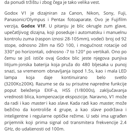
da ponudi tržištu i zbog čega je tako velika vest.
Godox V1 je dizajniran za Canon, Nikon, Sony, Fuji,
Panasonic/Olympus i Pentax fotoaparate. Ovo je Fujifilm
verzija,
Godox V1F
. U pitanju je blic okrugle zum glave,
upečatljivog dizajna, koji poseduje i automatsku i manuelnu
kontrolu zuma (raspon iznosi 28-105mm), vodeći broj od 92
stope, odnosno 28m na ISO 100, i mogućnost rotacije od
330° po horizontali, odnosno -7 to 120° po vertikali. Ono po
čemu se još ističe ovaj Godox blic jeste njegova punjiva
litijum-jonska baterija koja pruža do 480 bljesaka u punoj
snazi, sa vremenom obnavljanja ispod 1.5s, kao i mala LED
lampa koja daje kontinuirano belo svetlo
(3200K±200K). Razume se da su prisutne napredne funkcije
poput beleženja EXIF-a, HSS (1/8000s), zaključavanja
vrednosti blica, kompenzacije ekspozicije. Naravno, V1 može
da radi i kao
master
i kao
slave
. Kada radi kao
master
, može
bežično da kontroliše 4 grupe, a kao
slave
podržava i
inteligentne i regularne optičke režime. U sebi ima ugrađen
prijemnik koji prima signal od transmitera frekvencije 2.4
GHz, do udaljenosti od 100m.