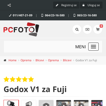
Registruj se
Uloguj se
011/407-21-09
|
064/23-16-580
|
065/23-16-580
0
MENI
Toggle
navigat
Home
Oprema
Blicevi
Oprema
Blicevi
Godox V1 za Fuji
Godox V1 za Fuji