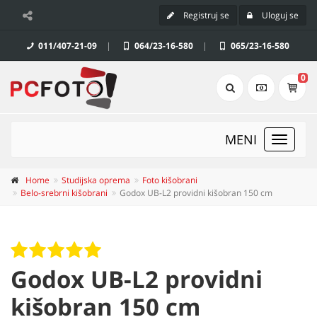
Registruj se
Uloguj se
011/407-21-09
|
064/23-16-580
|
065/23-16-580
0
MENI
Toggle
navigat
Home
Studijska oprema
Foto kišobrani
Belo-srebrni kišobrani
Godox UB-L2 providni kišobran 150 cm
Godox UB-L2 providni
kišobran 150 cm