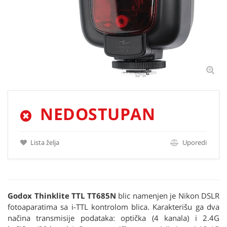
NEDOSTUPAN
Lista želja
Uporedi
Godox Thinklite TTL TT685N
blic namenjen je Nikon DSLR
fotoaparatima sa i-TTL kontrolom blica. Karakterišu ga dva
načina transmisije podataka: optička (4 kanala) i 2.4G