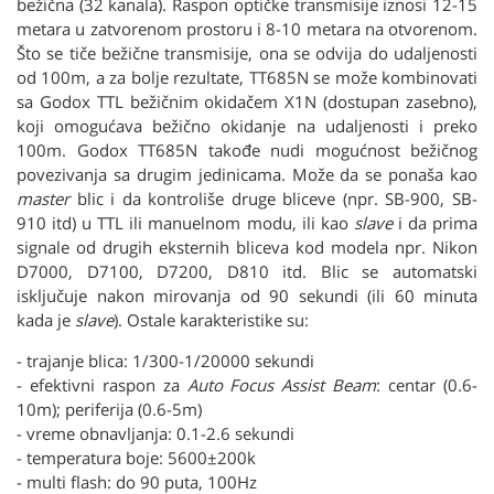
bežična (32 kanala). Raspon optičke transmisije iznosi 12-15
metara u zatvorenom prostoru i 8-10 metara na otvorenom.
Što se tiče bežične transmisije, ona se odvija do udaljenosti
od 100m, a za bolje rezultate, TT685N se može kombinovati
sa Godox TTL bežičnim okidačem X1N (dostupan zasebno),
koji omogućava bežično okidanje na udaljenosti i preko
100m. Godox TT685N takođe nudi mogućnost bežičnog
povezivanja sa drugim jedinicama. Može da se ponaša kao
master
blic i da kontroliše druge bliceve (npr. SB-900, SB-
910 itd) u TTL ili manuelnom modu, ili kao
slave
i da prima
signale od drugih eksternih bliceva kod modela npr. Nikon
D7000, D7100, D7200, D810 itd. Blic se automatski
isključuje nakon mirovanja od 90 sekundi (ili 60 minuta
kada je
slave
). Ostale karakteristike su:
- trajanje blica: 1/300-1/20000 sekundi
- efektivni raspon za
Auto Focus Assist Beam
: centar (0.6-
10m); periferija (0.6-5m)
- vreme obnavljanja: 0.1-2.6 sekundi
- temperatura boje: 5600±200k
- multi flash: do 90 puta, 100Hz