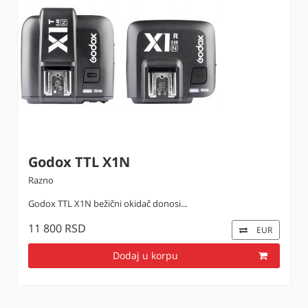
Godox TTL X1N
Razno
Godox TTL X1N bežični okidač donosi...
11 800 RSD
EUR
Dodaj u korpu