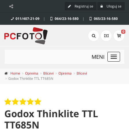
Registruj se
Uloguj se
011/407-21-09
|
064/23-16-580
|
065/23-16-580
0
MENI
Toggle
navigat
Home
Oprema
Blicevi
Oprema
Blicevi
Godox Thinklite TTL TT685N
Godox Thinklite TTL
TT685N