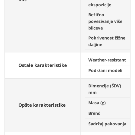
ekspozicije
Bežično
povezivanje više
bliceva
Pokrivenost žižne
daljine
Weather-resistant
Ostale karakteristike
Podržani modeli
Dimenzije (ŠDV)
mm
Masa (g)
Opšte karakteristike
Brend
Sadržaj pakovanja