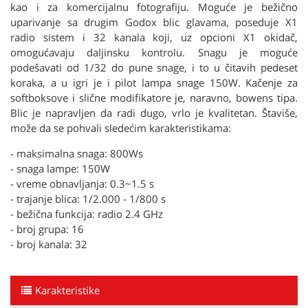
kao i za komercijalnu fotografiju. Moguće je bežično
uparivanje sa drugim Godox blic glavama, poseduje X1
radio sistem i 32 kanala koji, uz opcioni X1 okidač,
omogućavaju daljinsku kontrolu. Snagu je moguće
podešavati od 1/32 do pune snage, i to u čitavih pedeset
koraka, a u igri je i pilot lampa snage 150W. Kačenje za
softboksove i slične modifikatore je, naravno, bowens tipa.
Blic je napravljen da radi dugo, vrlo je kvalitetan. Štaviše,
može da se pohvali sledećim karakteristikama:
- maksimalna snaga: 800Ws
- snaga lampe: 150W
- vreme obnavljanja: 0.3~1.5 s
- trajanje blica: 1/2.000 - 1/800 s
- bežična funkcija: radio 2.4 GHz
- broj grupa: 16
- broj kanala: 32
Karakteristike