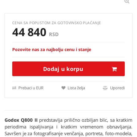
CENA SA POPUSTOM ZA GOTOVINSKO PLAĆANJE
44 840
RSD
Pozovite nas za najbolju cenu i stanje
Dodaj u korpu
Prebaci u EUR
Lista želja
Uporedi
Godox Q800 II
predstavlja prilično ozbiljan blic, sa kratkim
periodima ispaljivanja i kratkim vremenom obnavljanja.
Savršen je za fotografisanje venčanja, portreta, foto-modela,