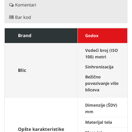
Komentari
Bar kod
Brand
Godox
Vodeći broj (ISO
9
100) metri
Sinhronizacija
1
Blic
Bežično
povezivanje više
bliceva
2
Dimenzije (ŠDV)
mm
r
Materijal tela
K
Opšte karakteristike