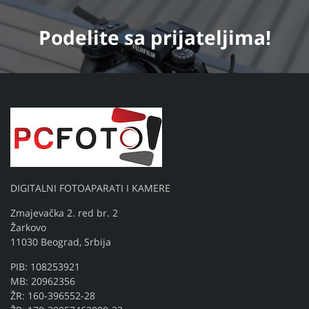
Podelite
sa prijateljima!
DIGITALNI FOTOAPARATI I KAMERE
Zmajevačka 2. red br. 2
Žarkovo
11030 Beograd, Srbija
PIB: 108253921
MB: 20962356
ŽR: 160-396552-28