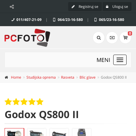
Registruj se
Uloguj se
011/407-21-09
|
064/23-16-580
|
065/23-16-580
0
MENI
Toggle
navigat
Home
Studijska oprema
Rasveta
Blic glave
Godox QS800 II
Godox QS800 II