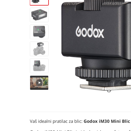
Vaš idealni pratilac za blic:
Godox iM30 Mini Blic