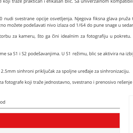
e koji traže praktičan i efikasan blic. Sa univerzalnom kompati
 nudi svestrane opcije osvetljenja. Njegova fiksna glava pruž
izno možete podešavati nivo izlaza od 1/64 do pune snage u seda
orbu za kameru, što ga čini idealnim za fotografiju u pokretu. 
me sa S1 i S2 podešavanjima. U S1 režimu, blic se aktivira na izbi
 2.5mm sinhroni priključak za spoljne uređaje za sinhronizaciju.
a fotografe koji traže jednostavno, svestrano i prenosivo rešenje 
kod