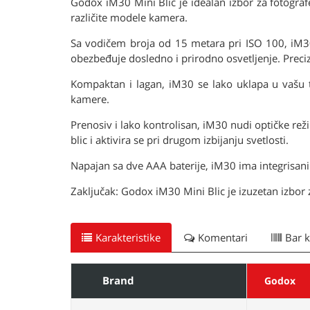
Godox iM30 Mini Blic je idealan izbor za fotograf
različite modele kamera.
Sa vodičem broja od 15 metara pri ISO 100, iM30
obezbeđuje dosledno i prirodno osvetljenje. Prec
Kompaktan i lagan, iM30 se lako uklapa u vašu t
kamere.
Prenosiv i lako kontrolisan, iM30 nudi optičke reži
blic i aktivira se pri drugom izbijanju svetlosti.
Napajan sa dve AAA baterije, iM30 ima integrisani
Zaključak: Godox iM30 Mini Blic je izuzetan izbor z
Karakteristike
Komentari
Bar 
Brand
Godox