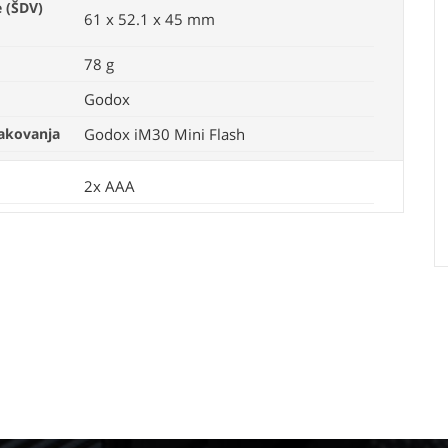
 (ŠDV)
61 x 52.1 x 45 mm
78 g
Godox
pakovanja
Godox iM30 Mini Flash
2x AAA