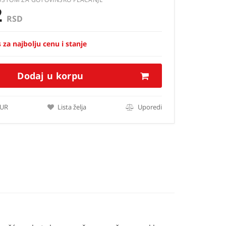
2
RSD
 za najbolju cenu i stanje
Dodaj u korpu
EUR
Lista želja
Uporedi