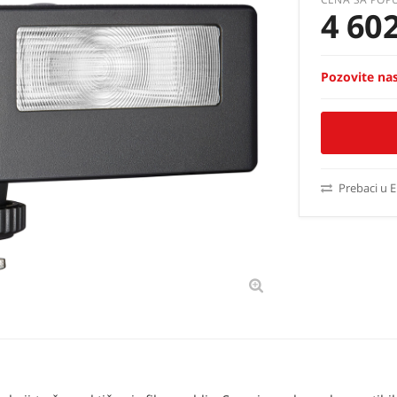
4 60
Pozovite nas
Prebaci u 