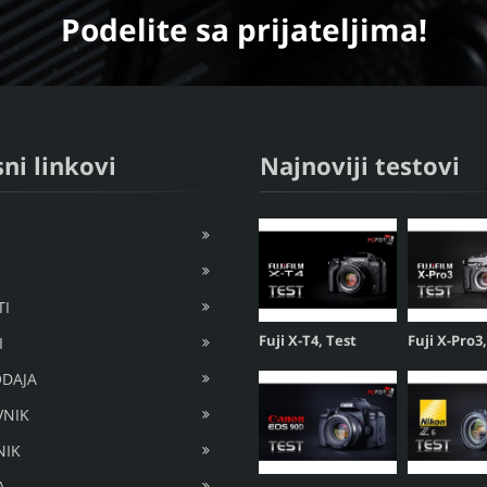
Podelite
sa prijateljima!
ni linkovi
Najnoviji testovi
I
Fuji X-T4, Test
Fuji X-Pro3
I
DAJA
VNIK
NIK
A