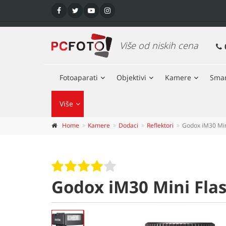
Više od niskih cena
Fotoaparati
Objektivi
Kamere
Smar
Više
Home
Kamere
Dodaci
Reflektori
Godox iM30 Min
Godox iM30 Mini Fla