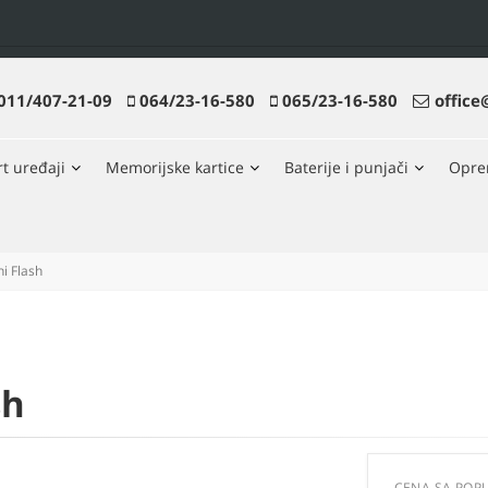
011/407-21-09
064/23-16-580
065/23-16-580
office
t uređaji
Memorijske kartice
Baterije i punjači
Opr
i Flash
sh
CENA SA POP