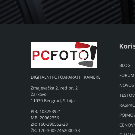
Koris
BLOG
FORUM
DIGITALNI FOTOAPARATI I KAMERE
NOVOST
Zmajevačka 2. red br. 2
Žarkovo
TESTOV
11030 Beograd, Srbija
RASPRO
PIB: 108253921
POJMO
MB: 20962356
ŽR: 160-396552-28
CENOV
ŽR: 170-30057462000-33
O NAM