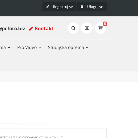
Registruj se
Uloguj se
0
@pcfoto.biz
Kontakt
ema
Pro Video
Studijska oprema
USTOM ZA GOTOVINSKO PLAĆANJE