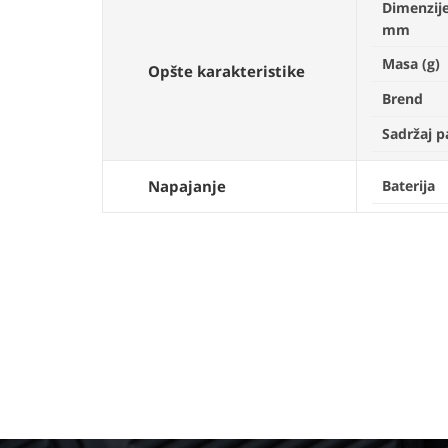
Dimenzije
mm
Masa (g)
Opšte karakteristike
Brend
Sadržaj 
Napajanje
Baterija