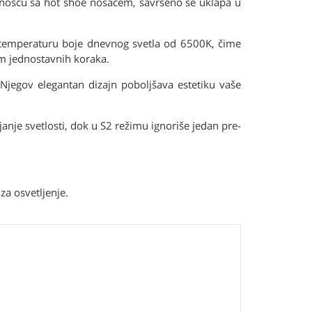
bilnošću sa hot shoe nosačem, savršeno se uklapa u
a temperaturu boje dnevnog svetla od 6500K, čime
m jednostavnih koraka.
Njegov elegantan dizajn poboljšava estetiku vaše
janje svetlosti, dok u S2 režimu ignoriše jedan pre-
za osvetljenje.