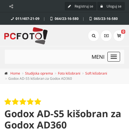
Registruj se
Uloguj se
011/407-21-09
|
064/23-16-580
|
065/23-16-580
0
MENI
Toggle
navigat
Home
Studijska oprema
Foto kišobrani
Soft kišobrani
Godox AD-S5 kišobran za Godox AD360
Godox AD-S5 kišobran za
Godox AD360