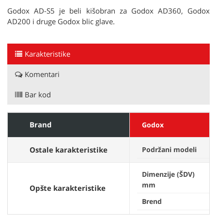
Godox AD-S5 je beli kišobran za Godox AD360, Godox
AD200 i druge Godox blic glave.
Karakteristike
Komentari
Bar kod
Brand
Godox
Ostale karakteristike
Podržani modeli
Dimenzije (ŠDV)
mm
Opšte karakteristike
Brend