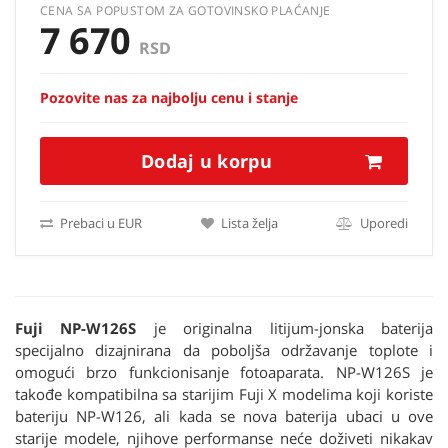
CENA SA POPUSTOM ZA GOTOVINSKO PLAĆANJE
7 670
RSD
Pozovite nas za najbolju cenu i stanje
Dodaj u korpu
Prebaci u EUR
Lista želja
Uporedi
Fuji NP-W126S
je originalna litijum-jonska baterija
specijalno dizajnirana da poboljša održavanje toplote i
omogući brzo funkcionisanje fotoaparata. NP-W126S je
takođe kompatibilna sa starijim Fuji X modelima koji koriste
bateriju NP-W126, ali kada se nova baterija ubaci u ove
starije modele, njihove performanse neće doživeti nikakav