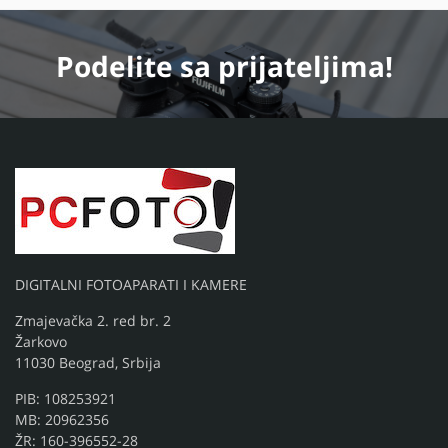
Podelite
sa prijateljima!
DIGITALNI FOTOAPARATI I KAMERE
Zmajevačka 2. red br. 2
Žarkovo
11030 Beograd, Srbija
PIB: 108253921
MB: 20962356
ŽR: 160-396552-28