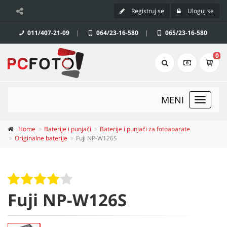
Registruj se
Uloguj se
011/407-21-09
|
064/23-16-580
|
065/23-16-580
0
MENI
Toggle
navigat
Home
Baterije i punjači
Baterije i punjači za fotoaparate
Originalne baterije
Fuji NP-W126S
Fuji NP-W126S