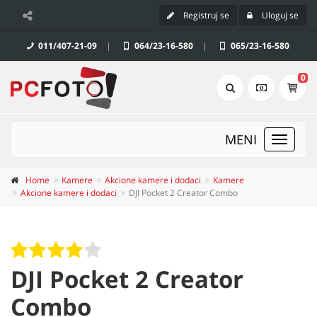
Registruj se
Uloguj se
011/407-21-09
|
064/23-16-580
|
065/23-16-580
0
MENI
Toggle
navigat
Home
Kamere
Akcione kamere i dodaci
Kamere
Akcione kamere i dodaci
DJI Pocket 2 Creator Combo
DJI Pocket 2 Creator
Combo