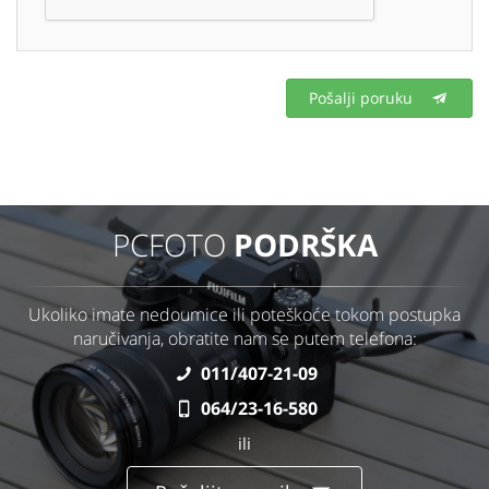
Pošalji poruku
PCFOTO
PODRŠKA
Ukoliko imate nedoumice ili poteškoće tokom postupka
naručivanja, obratite nam se putem telefona:
011/407-21-09
064/23-16-580
ili