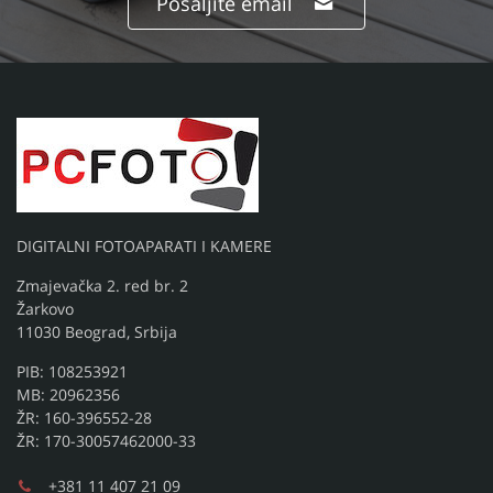
Pošaljite email
DIGITALNI FOTOAPARATI I KAMERE
Zmajevačka 2. red br. 2
Žarkovo
11030 Beograd, Srbija
PIB: 108253921
MB: 20962356
ŽR: 160-396552-28
ŽR: 170-30057462000-33
+381 11 407 21 09