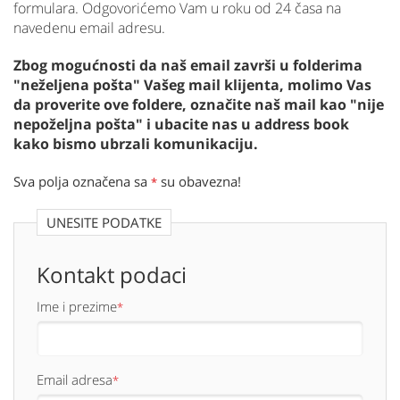
formulara. Odgovorićemo Vam u roku od 24 časa na
navedenu email adresu.
Zbog mogućnosti da naš email završi u folderima
"neželjena pošta" Vašeg mail klijenta, molimo Vas
da proverite ove foldere, označite naš mail kao "nije
nepoželjna pošta" i ubacite nas u address book
kako bismo ubrzali komunikaciju.
Sva polja označena sa
su obavezna!
*
UNESITE PODATKE
Kontakt podaci
Ime i prezime
*
Email adresa
*