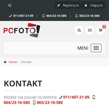
Registruj se
Uloguj se
011/407-21-09
|
064/23-16-580
|
065/23-16-580
0
MENI
Toggle
navigat
Home
Kontakt
KONTAKT
Možete nas pozvati na telefone
011/407-21-09
,
064/23-16-580
,
065/23-16-580