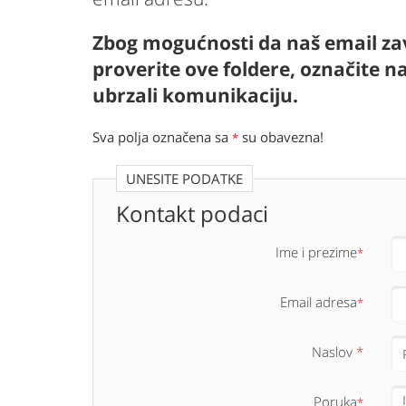
Zbog mogućnosti da naš email zav
proverite ove foldere, označite n
ubrzali komunikaciju.
Sva polja označena sa
su obavezna!
*
UNESITE PODATKE
Kontakt podaci
Ime i prezime
*
Email adresa
*
Naslov
*
Poruka
*