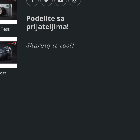
Podelite sa
prijateljima!
, Test
Sharing is cool!
Test