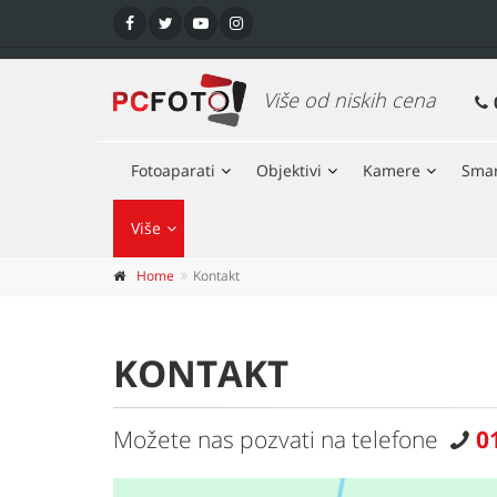
Više od niskih cena
Fotoaparati
Objektivi
Kamere
Smar
Više
Home
Kontakt
KONTAKT
Možete nas pozvati na telefone
0