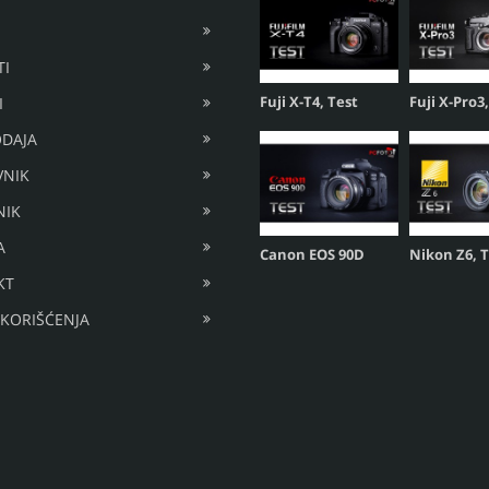
I
Fuji X-T4, Test
Fuji X-Pro3
I
DAJA
VNIK
NIK
A
Canon EOS 90D
Nikon Z6, 
KT
 KORIŠĆENJA