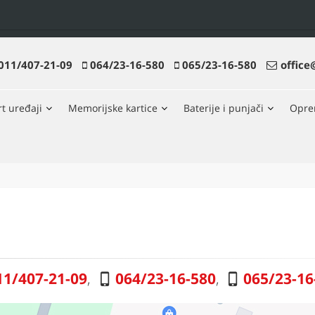
011/407-21-09
064/23-16-580
065/23-16-580
office
t uređaji
Memorijske kartice
Baterije i punjači
Opr
11/407-21-09
,
064/23-16-580
,
065/23-16