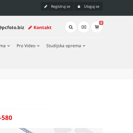
Registruj se
Uloguj se
0
@pcfoto.biz
Kontakt
ema
Pro Video
Studijska oprema
-580