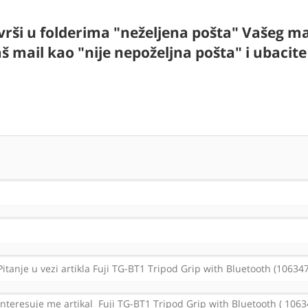
rši u folderima "neželjena pošta" Vašeg mai
aš mail kao "nije nepoželjna pošta" i ubaci