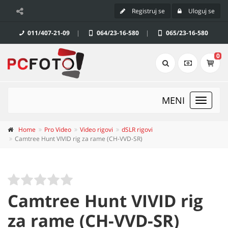
Registruj se
Uloguj se
011/407-21-09
|
064/23-16-580
|
065/23-16-580
0
MENI
Toggle
navigat
Home
Pro Video
Video rigovi
dSLR rigovi
Camtree Hunt VIVID rig za rame (CH-VVD-SR)
Camtree Hunt VIVID rig
za rame (CH-VVD-SR)