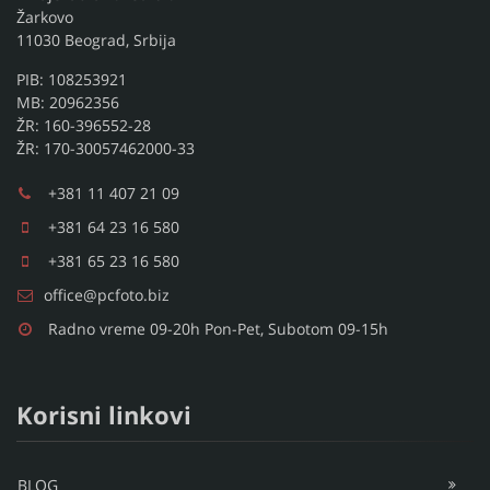
Žarkovo
11030 Beograd, Srbija
PIB: 108253921
MB: 20962356
ŽR: 160-396552-28
ŽR: 170-30057462000-33
+381 11 407 21 09
+381 64 23 16 580
+381 65 23 16 580
office@pcfoto.biz
Radno vreme 09-20h Pon-Pet, Subotom 09-15h
Korisni linkovi
BLOG