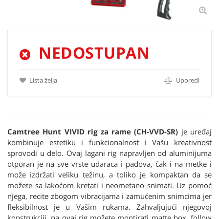
NEDOSTUPAN
Lista želja
Uporedi
Camtree Hunt VIVID rig za rame (CH-VVD-SR)
je uređaj
kombinuje estetiku i funkcionalnost i Vašu kreativnost
sprovodi u delo. Ovaj lagani rig napravljen od aluminijuma
otporan je na sve vrste udaraca i padova, čak i na metke i
može izdržati veliku težinu, a toliko je kompaktan da se
možete sa lakoćom kretati i neometano snimati. Uz pomoć
njega, recite zbogom vibracijama i zamućenim snimcima jer
fleksibilnost je u Vašim rukama. Zahvaljujući njegovoj
konstrukciji, na ovaj rig možete montirati matte box, follow