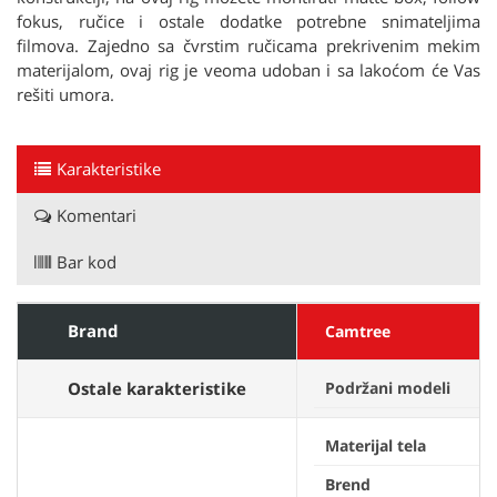
fokus, ručice i ostale dodatke potrebne snimateljima
filmova. Zajedno sa čvrstim ručicama prekrivenim mekim
materijalom, ovaj rig je veoma udoban i sa lakoćom će Vas
rešiti umora.
Karakteristike
Komentari
Bar kod
Brand
Camtree
Ostale karakteristike
Podržani modeli
Materijal tela
Brend