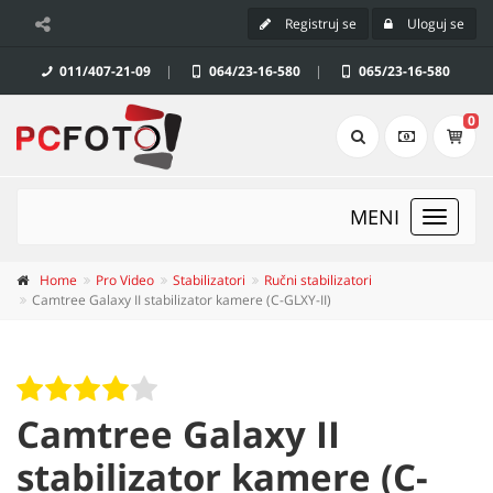
Registruj se
Uloguj se
011/407-21-09
|
064/23-16-580
|
065/23-16-580
0
MENI
Toggle
navigat
Home
Pro Video
Stabilizatori
Ručni stabilizatori
Camtree Galaxy II stabilizator kamere (C-GLXY-II)
Camtree Galaxy II
stabilizator kamere (C-