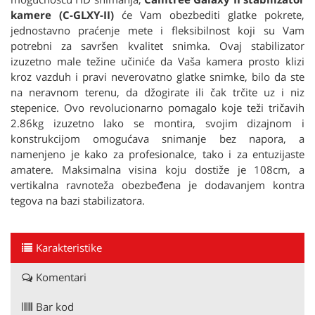
kamere (C-GLXY-II)
će Vam obezbediti glatke pokrete,
jednostavno praćenje mete i fleksibilnost koji su Vam
potrebni za savršen kvalitet snimka. Ovaj stabilizator
izuzetno male težine učiniće da Vaša kamera prosto klizi
kroz vazduh i pravi neverovatno glatke snimke, bilo da ste
na neravnom terenu, da džogirate ili čak trčite uz i niz
stepenice. Ovo revolucionarno pomagalo koje teži tričavih
2.86kg izuzetno lako se montira, svojim dizajnom i
konstrukcijom omogućava snimanje bez napora, a
namenjeno je kako za profesionalce, tako i za entuzijaste
amatere. Maksimalna visina koju dostiže je 108cm, a
vertikalna ravnoteža obezbeđena je dodavanjem kontra
tegova na bazi stabilizatora.
Karakteristike
Komentari
Bar kod