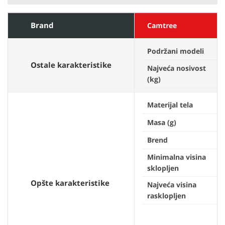
Brand
Camtree
Podržani modeli
Ostale karakteristike
Najveća nosivost
(kg)
Materijal tela
Masa (g)
Brend
Minimalna visina
sklopljen
Opšte karakteristike
Najveća visina
rasklopljen