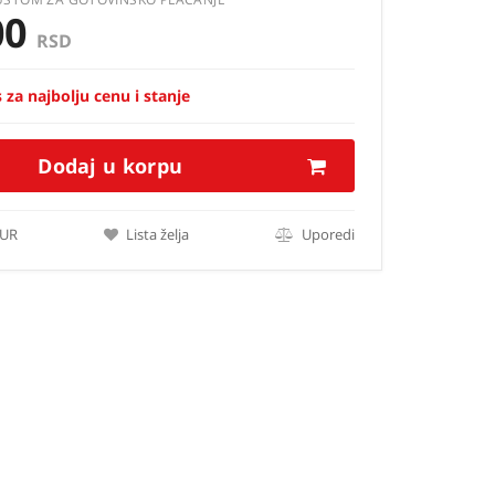
00
RSD
 za najbolju cenu i stanje
Dodaj u korpu
EUR
Lista želja
Uporedi