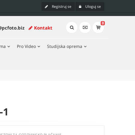
Registruj se
Uloguj se
0
@pcfoto.biz
Kontakt
ema
Pro Video
Studijska oprema
-1
USTOM ZA GOTOVINSKO PLAĆANJE