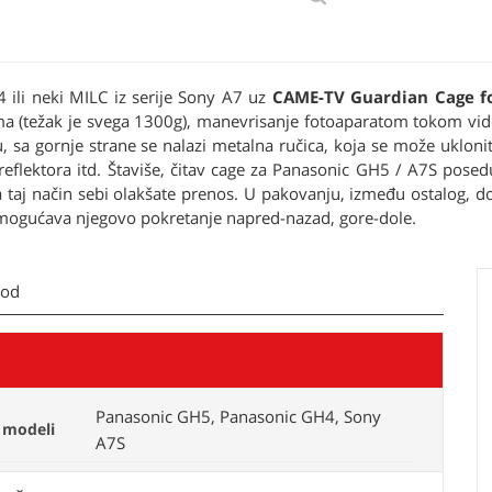
 ili neki MILC iz serije Sony A7 uz
CAME-TV Guardian Cage f
juma (težak je svega 1300g), manevrisanje fotoaparatom tokom vi
sa gornje strane se nalazi metalna ručica, koja se može uklonit
 reflektora itd. Štaviše, čitav cage za Panasonic GH5 / A7S pos
aj način sebi olakšate prenos. U pakovanju, između ostalog, dol
i omogućava njegovo pokretanje napred-nazad, gore-dole.
kod
Panasonic GH5, Panasonic GH4, Sony
 modeli
A7S