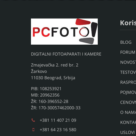
Koris
BLOG
FORUM
DIGITALNI FOTOAPARATI I KAMERE
NOVOST
Zmajevačka 2. red br. 2
Žarkovo
TESTOV
11030 Beograd, Srbija
RASPRO
PIB: 108253921
POJMO
MB: 20962356
ŽR: 160-396552-28
CENOV
ŽR: 170-30057462000-33
O NAM
+381 11 407 21 09
KONTA
+381 64 23 16 580
USLOVI