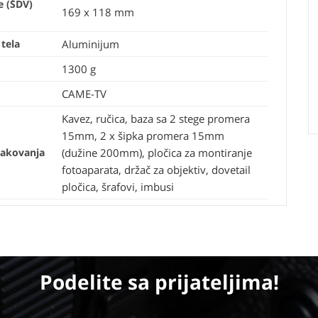
e (ŠDV)
169 x 118 mm
 tela
Aluminijum
1300 g
CAME-TV
Kavez, ručica, baza sa 2 stege promera
15mm, 2 x šipka promera 15mm
pakovanja
(dužine 200mm), pločica za montiranje
fotoaparata, držač za objektiv, dovetail
pločica, šrafovi, imbusi
Podelite
sa prijateljima!