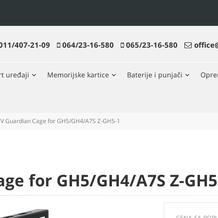
011/407-21-09
064/23-16-580
065/23-16-580
office
t uređaji
Memorijske kartice
Baterije i punjači
Opr
V Guardian Cage for GH5/GH4/A7S Z-GH5-1
age for GH5/GH4/A7S Z-GH5
CENA SA POP