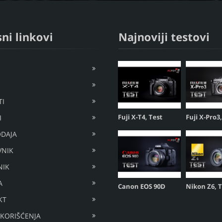
ni linkovi
Najnoviji testovi
I
Fuji X-T4, Test
Fuji X-Pro3
I
DAJA
VNIK
NIK
A
Canon EOS 90D
Nikon Z6, 
KT
 KORIŠĆENJA