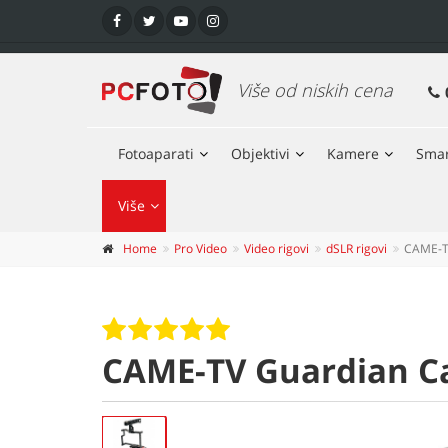
Više od niskih cena
Fotoaparati
Objektivi
Kamere
Smar
Više
Home
Pro Video
Video rigovi
dSLR rigovi
CAME-T
CAME-TV Guardian C