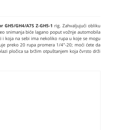
or GH5/GH4/A7S Z-GH5-1
rig. Zahvaljujući obliku
deo snimanja biće lagano poput vožnje automobila
i i koja na sebi ima nekoliko rupa u koje se mogu
eduje preko 20 rupa promera 1/4"-20; moći ćete da
azi pločica sa bržim otpuštanjem koja čvrsto drži