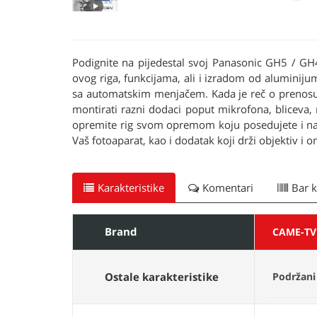
Podignite na pijedestal svoj Panasonic GH5 / GH4
ovog riga, funkcijama, ali i izradom od alumini
sa automatskim menjačem. Kada je reč o prenosu, 
montirati razni dodaci poput mikrofona, bliceva,
opremite rig svom opremom koju posedujete i na t
Vaš fotoaparat, kao i dodatak koji drži objektiv 
Karakteristike
Komentari
Bar 
Brand
CAME-TV
Ostale karakteristike
Podržani