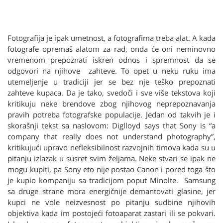
Fotografija je ipak umetnost, a fotografima treba alat. A kada
fotografe opremaš alatom za rad, onda će oni neminovno
vremenom prepoznati iskren odnos i spremnost da se
odgovori na njihove zahteve. To opet u neku ruku ima
utemeljenje u tradiciji jer se bez nje teško prepoznati
zahteve kupaca. Da je tako, svedoči i sve više tekstova koji
kritikuju neke brendove zbog njihovog neprepoznavanja
pravih potreba fotografske populacije. Jedan od takvih je i
skorašnji tekst sa naslovom: Diglloyd says that Sony is “a
company that really does not understand photography”,
kritikujući upravo nefleksibilnost razvojnih timova kada su u
pitanju izlazak u susret svim željama. Neke stvari se ipak ne
mogu kupiti, pa Sony eto nije postao Canon i pored toga što
je kupio kompaniju sa tradicijom poput Minolte. Samsung
sa druge strane mora energičnije demantovati glasine, jer
kupci ne vole neizvesnost po pitanju sudbine njihovih
objektiva kada im postojeći fotoaparat zastari ili se pokvari.