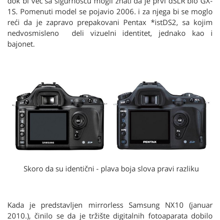
dok bi već sa sigurnošću mogli znati da je prvi dSLR bio GX-
1S. Pomenuti model se pojavio 2006. i za njega bi se moglo
reći da je zapravo prepakovani Pentax *istDS2, sa kojim
nedvosmisleno deli vizuelni identitet, jednako kao i
bajonet.
Skoro da su identični - plava boja slova pravi razliku
Kada je predstavljen mirrorless Samsung NX10 (januar
2010.), činilo se da je tržište digitalnih fotoaparata dobilo