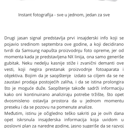
Instant fotografija - sve u jednom, jedan za sve
Drugi jasan signal predstavlja prvi insajderski info koji se
pojavio sredinom septembra ove godine, a koji decidirano
tvrdi da Samsung napušta proizvodnju foto opreme, jer od
momenta kada je predstavljena NX linija, ona samo generiše
gubitak. Neku nedelju kasnije stiže i zvanični demanti ove
vesti, koji negira prestanak proizvodnje fotoaparata i
objektiva. Bojim da je saopštenje izdato sa ciljem da se ne
zaustavi prodaja postojećih zaliha, i da se istina prolongira
što je moguće duže. Saopštenje takođe sadrži informaciju
kako oni kontinuirano analiziraju potrebe tržište, što opet
dvosmisleno ostavlja prostora da u jednom momentu
preseku i da se pozovu na pomenute analize.
Međutim, istinu je očigledno teško sakriti pa je ovih dana
opet iskrsnula insajderska informacija koja uvidom u
poslovni plan za naredne godine, jasno sugeriše da se razvoj