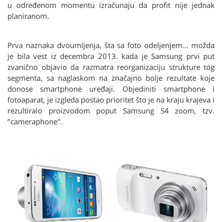
u određenom momentu izračunaju da profit nije jednak
planiranom.
Prva naznaka dvoumljenja, šta sa foto odeljenjem… možda
je bila vest iz decembra 2013. kada je Samsung prvi put
zvanično objavio da razmatra reorganizaciju strukture tog
segmenta, sa naglaskom na značajno bolje rezultate koje
donose smartphone uređaji. Objediniti smartphone i
fotoaparat, je izgleda postao prioritet što je na kraju krajeva i
rezultiralo proizvodom poput Samsung S4 zoom, tzv.
‘’cameraphone’’.