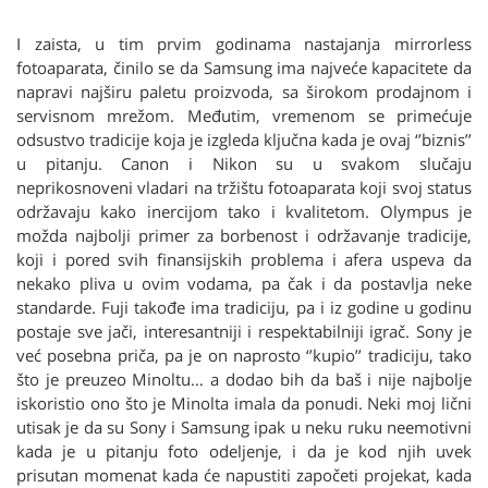
I zaista, u tim prvim godinama nastajanja mirrorless
fotoaparata, činilo se da Samsung ima najveće kapacitete da
napravi najširu paletu proizvoda, sa širokom prodajnom i
servisnom mrežom. Međutim, vremenom se primećuje
odsustvo tradicije koja je izgleda ključna kada je ovaj ‘’biznis’’
u pitanju. Canon i Nikon su u svakom slučaju
neprikosnoveni vladari na tržištu fotoaparata koji svoj status
održavaju kako inercijom tako i kvalitetom. Olympus je
možda najbolji primer za borbenost i održavanje tradicije,
koji i pored svih finansijskih problema i afera uspeva da
nekako pliva u ovim vodama, pa čak i da postavlja neke
standarde. Fuji takođe ima tradiciju, pa i iz godine u godinu
postaje sve jači, interesantniji i respektabilniji igrač. Sony je
već posebna priča, pa je on naprosto ‘’kupio’’ tradiciju, tako
što je preuzeo Minoltu… a dodao bih da baš i nije najbolje
iskoristio ono što je Minolta imala da ponudi. Neki moj lični
utisak je da su Sony i Samsung ipak u neku ruku neemotivni
kada je u pitanju foto odeljenje, i da je kod njih uvek
prisutan momenat kada će napustiti započeti projekat, kada