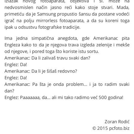
Izlazak novog fotoaparata, objektiva i sl. može na
nedvosmislen način jasno reći kako stoje stvari. Mada,
primetiću da je Samsung propustio šansu da postane vodeći
igrač na polju mirrorless fotoaparata, a da su koreni toga
ipak u odsustvu fotografske tradicije.
Ima jedna simpatična anegdota, gde Amerikanac pita
Engleza kako to da je njegova trava izgleda zelenije i mekše
od njegove, i pored toga što koriste istu sortu.
Amerikanac: Da li zalivaš travu svaki dan?
Englez: Da!
Amerikanac: Da li je šišaš redovno?
Englez: Da!
Amerikanac: Pa šta je onda problem… i ja to radim svaki
dan?
Englez: Paaaaaaa, da… ali mi tako radimo već 500 godina!
Zoran Rodić
© 2015 pcfoto.biz