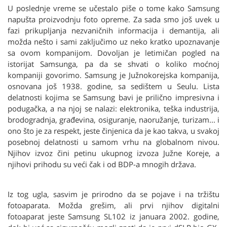
U poslednje vreme se učestalo piše o tome kako Samsung
napušta proizvodnju foto opreme. Za sada smo još uvek u
fazi prikupljanja nezvaničnih informacija i demantija, ali
možda nešto i sami zaključimo uz neko kratko upoznavanje
sa ovom kompanijom. Dovoljan je letimičan pogled na
istorijat Samsunga, pa da se shvati o koliko moćnoj
kompaniji govorimo. Samsung je Južnokorejska kompanija,
osnovana još 1938. godine, sa sedištem u Seulu. Lista
delatnosti kojima se Samsung bavi je prilično impresivna i
podugačka, a na njoj se nalazi: elektronika, teška industrija,
brodogradnja, građevina, osiguranje, naoružanje, turizam... i
ono što je za respekt, jeste činjenica da je kao takva, u svakoj
posebnoj delatnosti u samom vrhu na globalnom nivou.
Njihov izvoz čini petinu ukupnog izvoza Južne Koreje, a
njihovi prihodu su veći čak i od BDP-a mnogih država.
Iz tog ugla, sasvim je prirodno da se pojave i na tržištu
fotoaparata. Možda grešim, ali prvi njihov digitalni
fotoaparat jeste Samsung SL102 iz januara 2002. godine,