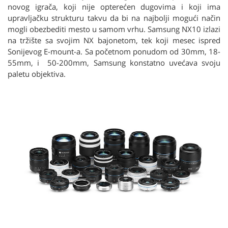
novog igrača, koji nije opterećen dugovima i koji ima
upravljačku strukturu takvu da bi na najbolji mogući način
mogli obezbediti mesto u samom vrhu. Samsung NX10 izlazi
na tržište sa svojim NX bajonetom, tek koji mesec ispred
Sonijevog E-mount-a. Sa početnom ponudom od 30mm, 18-
55mm, i 50-200mm, Samsung konstatno uvećava svoju
paletu objektiva.