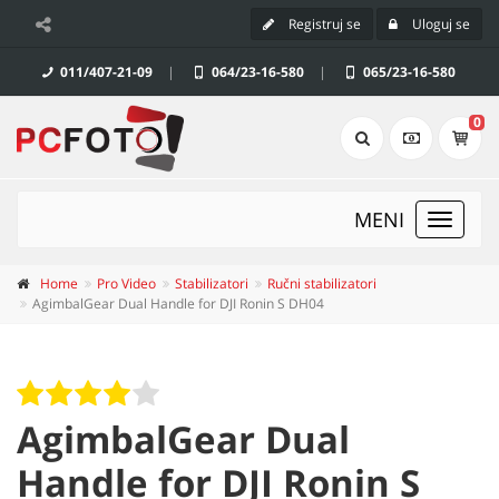
Registruj se
Uloguj se
011/407-21-09
|
064/23-16-580
|
065/23-16-580
0
MENI
Toggle
navigat
Home
Pro Video
Stabilizatori
Ručni stabilizatori
AgimbalGear Dual Handle for DJI Ronin S DH04
AgimbalGear Dual
Handle for DJI Ronin S