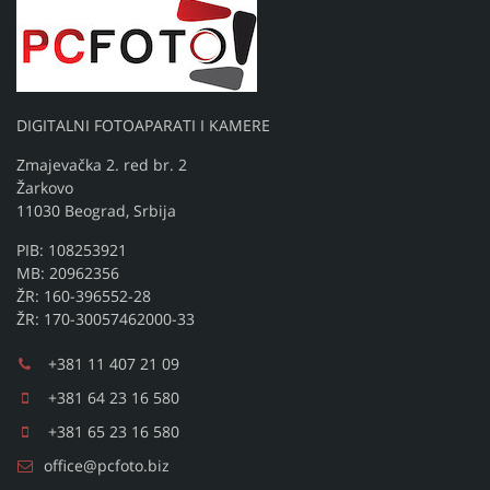
DIGITALNI FOTOAPARATI I KAMERE
Zmajevačka 2. red br. 2
Žarkovo
11030 Beograd, Srbija
PIB: 108253921
MB: 20962356
ŽR: 160-396552-28
ŽR: 170-30057462000-33
+381 11 407 21 09
+381 64 23 16 580
+381 65 23 16 580
office@pcfoto.biz