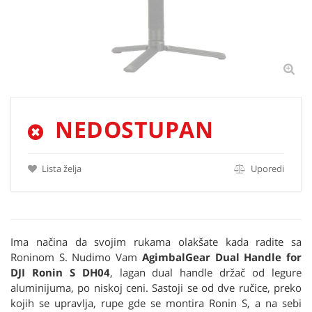
NEDOSTUPAN
Lista želja
Uporedi
Ima načina da svojim rukama olakšate kada radite sa
Roninom S. Nudimo Vam
AgimbalGear Dual Handle for
DJI Ronin S DH04
, lagan dual handle držač od legure
aluminijuma, po niskoj ceni. Sastoji se od dve ručice, preko
kojih se upravlja, rupe gde se montira Ronin S, a na sebi