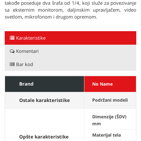
takođe poseduje dva šrafa od 1/4, koji služe za povezivanje
sa eksternim monitorom, daljinskim upravljačem, video
svetlom, mikrofonom i drugom opremom.
Karakteristike
Komentari
Bar kod
Brand
No Name
Ostale karakteristike
Podržani modeli
Dimenzije (ŠDV)
mm
Materijal tela
Opšte karakteristike